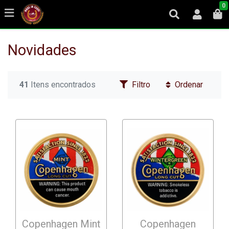
0
Novidades
41
Itens encontrados
Filtro
Ordenar
Copenhagen Mint
Copenhagen