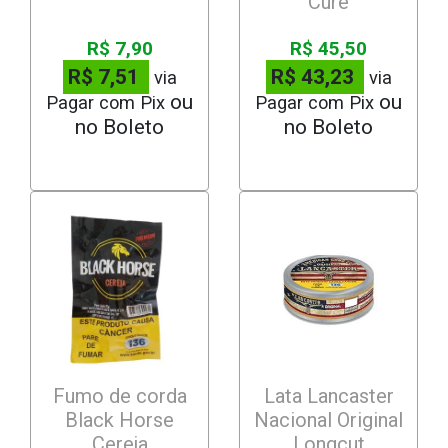
Cure
R$ 7,90
R$ 45,50
R$ 7,51
R$ 43,23
via
via
Pagar com Pix
Pagar com Pix
Fumo de corda
Lata Lancaster
Black Horse
Nacional Original
Cereja
Longcut