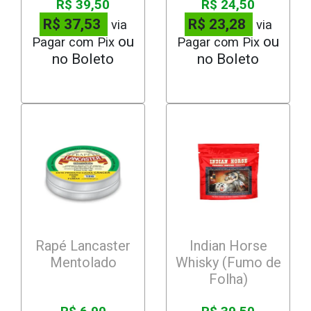
R$ 39,50
R$ 24,50
R$ 37,53
R$ 23,28
via
via
Pagar com Pix
Pagar com Pix
Rapé Lancaster
Indian Horse
Mentolado
Whisky (Fumo de
Folha)