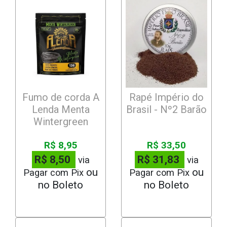
Fumo de corda A
Rapé Império do
Lenda Menta
Brasil - Nº2 Barão
Wintergreen
R$ 8,95
R$ 33,50
R$ 8,50
R$ 31,83
via
via
Pagar com Pix
Pagar com Pix