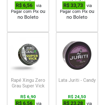
R$ 6,56
R$ 33,73
via
via
Pagar com Pix
Pagar com Pix
Rapé Xingu Zero
Lata Juriti - Candy
Grau Super Vick
R$ 6,90
R$ 24,50
R$ 6,56
R$ 23,28
via
via