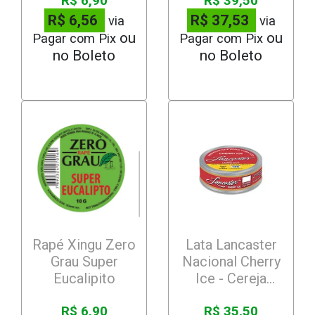
R$ 6,90
R$ 39,50
R$ 6,56
R$ 37,53
via
via
Pagar com Pix
Pagar com Pix
Rapé Xingu Zero
Lata Lancaster
Grau Super
Nacional Cherry
Eucalipito
Ice - Cereja
Gelada
R$ 6,90
R$ 35,50