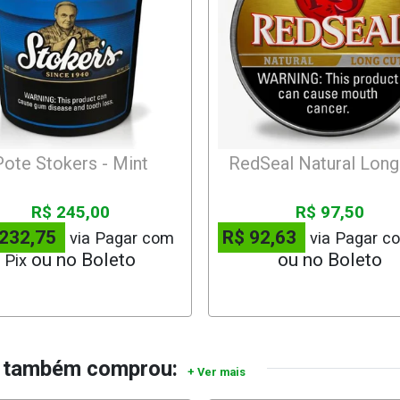
Pote Stokers - Mint
RedSeal Natural Long
R$ 245,00
R$ 97,50
 232,75
R$ 92,63
via Pagar com
via Pagar c
Pix
, também comprou: