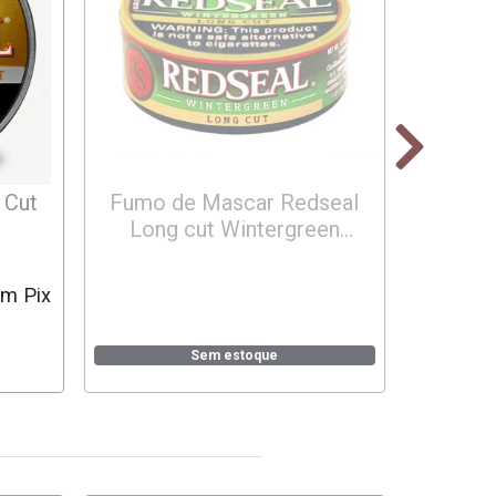
 Cut
Fumo de Mascar Redseal
Griz
Long cut Wintergreen
10/12/2017
om Pix
Sem estoque