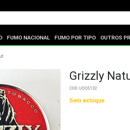
O
FUMO NACIONAL
FUMO POR TIPO
OUTROS P
ut
Grizzly Natu
COD: UOO5132
Sem estoque