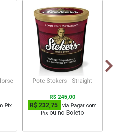
Horse
Pote Stokers - Straight
Stoke
R$ 245,00
R$ 232,75
m Pix
via Pagar com
Pix